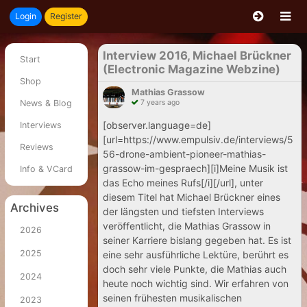
Login
Register
Interview 2016, Michael Brückner
Start
(Electronic Magazine Webzine)
Shop
Mathias Grassow
News & Blog
7 years ago
[observer.language=de]
Interviews
[url=https://www.empulsiv.de/interviews/5
Reviews
56-drone-ambient-pioneer-mathias-
grassow-im-gespraech][i]Meine Musik ist
Info & VCard
das Echo meines Rufs[/i][/url], unter
diesem Titel hat Michael Brückner eines
Archives
der längsten und tiefsten Interviews
veröffentlicht, die Mathias Grassow in
2026
seiner Karriere bislang gegeben hat. Es ist
2025
eine sehr ausführliche Lektüre, berührt es
doch sehr viele Punkte, die Mathias auch
2024
heute noch wichtig sind. Wir erfahren von
seinen frühesten musikalischen
2023