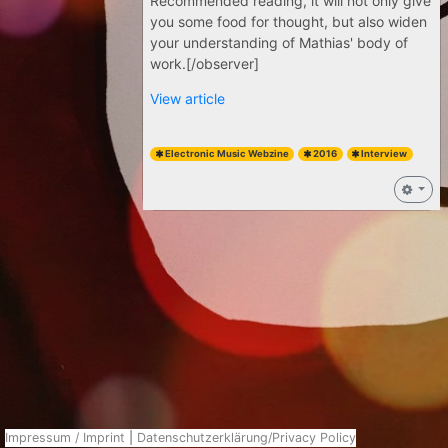
Recommended reading, it will not only give
you some food for thought, but also widen
your understanding of Mathias' body of
work.[/observer]
View article
Electronic Music Webzine
2016
Interview
Impressum / Imprint
|
Datenschutzerklärung/Privacy Policy